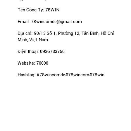
Tên Công Ty: 78WIN
Email: 78wincomde@gmail.com
Địa chỉ: 90/13 Số 1, Phường 12, Tân Bình, Hồ Chí
Minh, Việt Nam
Điện thoại: 0936733750
Website: 70000
Hashtag: #78wincomde#78wincom#78win